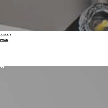
vering
ation
ger