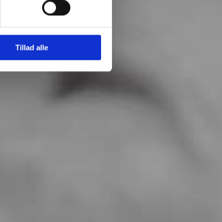
Tillad alle
filer (max 5)
nd