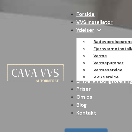
Spring til hovedindhold
Spring til sidefod
Forside
VVS installatør
Ydelser
Badeværelsesreno
Fjernvarme install
Varme
Varmepumper
Varmeservice
VVS Service
Erhverv / Boligforenin
Priser
Om os
Blog
Kontakt