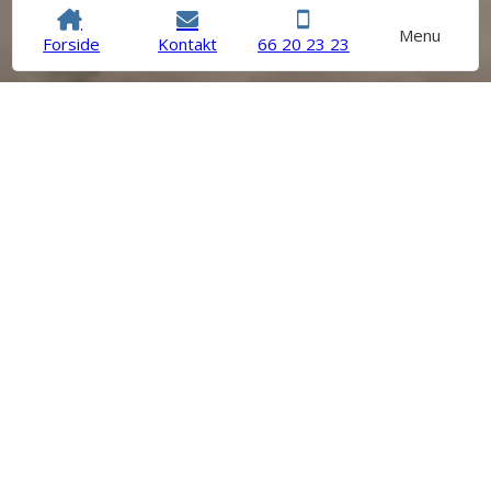
Menu
Forside
Kontakt
66 20 23 23
Håndværk du kan stole på
Hos CAVA VVS står vi altid klar når du har brug for en
VVS’er. Vores autoriserede installatører byder på masser
erfaring, kvalitetsprægede løsninger og kundeservice fra
øverste hylde. Kort sagt – håndværk du kan stole på.
Med 20 års erfaring i branchen har vi efterhånden set det
meste og kan derfor hjælpe dig med enhver opgave inden
for branchens rammer. Med et løsningsorienteret mindset
og et smil på læben løser vi alle opgaver, store som små,
for både private, virksomheder og boligforeninger.
Vi tilbyder blandt andet: