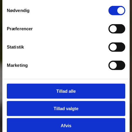
fra din brug af deres tjenester.
Samtykkevalg
Nødvendig
Se Cookie & Privatlivspolitik
her
Præferencer
Statistik
Marketing
Fjern
Tillad alle
Tillad valgte
Afvis